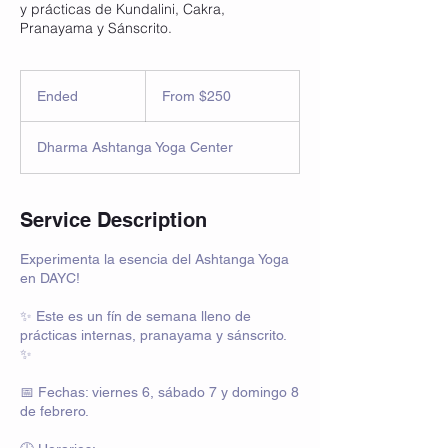
y prácticas de Kundalini, Cakra,
Pranayama y Sánscrito.
From
250
Ended
E
From $250
US
dollars
n
d
Dharma Ashtanga Yoga Center
e
d
Service Description
Experimenta la esencia del Ashtanga Yoga
en DAYC!
✨ Este es un fín de semana lleno de
prácticas internas, pranayama y sánscrito.
✨
📅 Fechas: viernes 6, sábado 7 y domingo 8
de febrero.