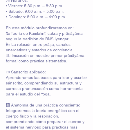
🕒 Horarios:
• Viernes: 5:30 p.m. – 8:30 p.m.
• Sábado: 9:00 a.m. – 5:00 p.m.
• Domingo: 8:00 a.m. – 4:00 p.m.
En este módulo profundizaremos en:
🐍 Teoría de Kuṇḍalinī, cakra y prāṇāyāma
según la tradición de BNS Iyengar.
🌬️ La relación entre prāṇa, canales
energéticos y estados de conciencia.
🧘‍♂️ Iniciación en nuestro primer prāṇāyāma
formal como práctica sistemática.
📜 Sánscrito aplicado:
Aprenderemos las bases para leer y escribir
sánscrito, comprendiendo su estructura y
correcta pronunciación como herramienta
para el estudio del Yoga.
🩻 Anatomía de una práctica consciente:
Integraremos la teoría energética con el
cuerpo físico y la respiración,
comprendiendo cómo preparar el cuerpo y
el sistema nervioso para prácticas más