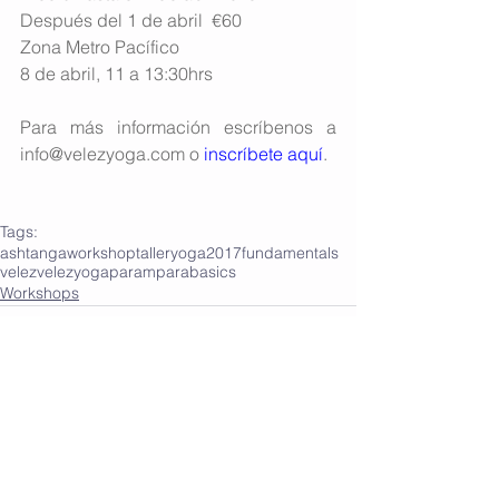
Después del 1 de abril  €60
Zona Metro Pacífico
8 de abril, 11 a 13:30hrs
Para más información escríbenos a 
info@velezyoga.com o 
inscríbete aquí
.
Tags:
ashtanga
workshop
taller
yoga
2017
fundamentals
velez
velezyoga
parampara
basics
Workshops
Comments