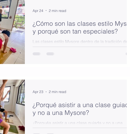
Apr 24
2 min read
¿Cómo son las clases estilo Mysor
y porqué son tan especiales?
Las clases estilo Mysore dentro de la tradición de
Ashtanga Yoga son, en apariencia, silenciosas y
simples… pero en realidad…
Apr 23
2 min read
¿Porqué asistir a una clase guiada
y no a una Mysore?
¿Porquéa asistir a una clase guiada y no a una
Mysore?