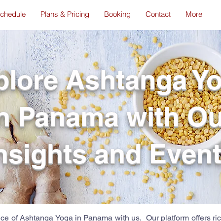
chedule
Plans & Pricing
Booking
Contact
More
plore Ashtanga Y
in Panama with Ou
nsights and Even
tice of Ashtanga Yoga in Panama with us. Our platform offers ri