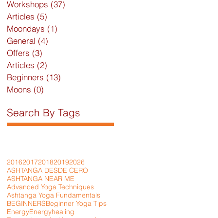
Workshops
(37)
37 posts
Articles
(5)
5 posts
Moondays
(1)
1 post
General
(4)
4 posts
Offers
(3)
3 posts
Articles
(2)
2 posts
Beginners
(13)
13 posts
a
Moons
(0)
0 posts
Search By Tags
a
2016
2017
2018
2019
2026
ASHTANGA DESDE CERO
ASHTANGA NEAR ME
Advanced Yoga Techniques
Ashtanga Yoga Fundamentals
BEGINNERS
Beginner Yoga Tips
Energy
Energyhealing