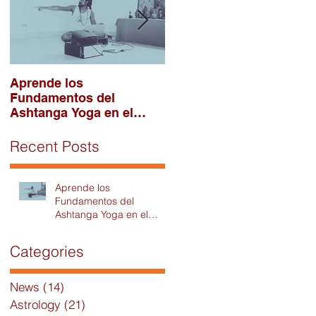
e
Aprende los
¿Porqué llegaste tú a la
Fundamentos del
práctica de Așțāńga
Ashtanga Yoga en el
Yoga?
Módulo 1 del Intensivo
2026 en DAYC!
Recent Posts
Aprende los
Fundamentos del
Ashtanga Yoga en el
Módulo 1 del Intensivo
2026 en DAYC!
,
Categories
News
(14)
14 posts
Astrology
(21)
21 posts