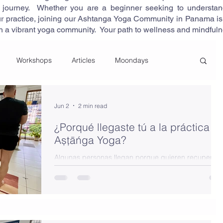
 journey. Whether you are a beginner seeking to understan
ur practice, joining our Ashtanga Yoga Community in Panama is
th a vibrant yoga community. Your path to wellness and mindful
Workshops
Articles
Moondays
cles
Beginners
Moons
Jun 2
2 min read
¿Porqué llegaste tú a la práctica d
Așțāńga Yoga?
Algunas personas llegan porque quieren recuperar
movilidad. Otras porque arrastran una lesión. O
porque están atravesando un momento de desgaste
físico, estrés o desafíos relacionados con su salud.