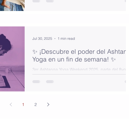
Jul 30, 2025
1 min read
✨ ¡Descubre el poder del Ashtang
Yoga en un fin de semana! ✨
3er Ashtanga Yoga Weekend 2025, parte del 8vo
Programa Intensivo de Formación y Enseñanza de l
Práctica. Del 1 al 3 de Agosto. Costo: $90
1
2