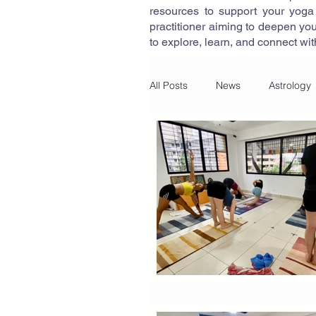
resources to support your yoga
practitioner aiming to deepen yo
to explore, learn, and connect wi
All Posts
News
Astrology
General
Offers
Arti