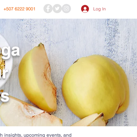
Log In
+507 6222 9001
oga
r
ts
ch insights, upcoming events, and