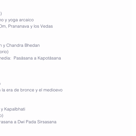
)
ismo y yoga arcaico
:  Om, Prananava y los Vedas
dan y Chandra Bhedan 
torio)
rmedia:  Pas
ā
sana a Kapot
ā
sana
)
 en la era de bronce y el medioevo
 y Kapalbhati
o) 
Vajrasana a Dwi Pada Sirsasana