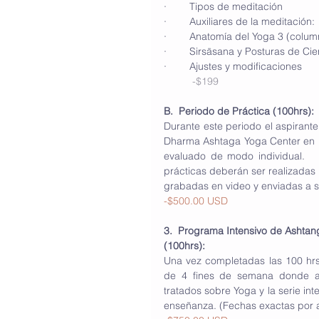
·        Tipos de meditación
·        Auxiliares de la meditación
·        Anatomía del Yoga 3 (colu
·        Sirs
ā
sana y Posturas de Cie
·        Ajustes y modificaciones
-$199
B.  Periodo de Práctica (100hrs):
Durante este periodo el aspirante
Dharma Ashtaga Yoga Center en u
evaluado de modo individual.   
prácticas deberán ser realizadas 
grabadas en video y enviadas a s
-$500.00 USD
3.  Programa Intensivo de Ashtan
(100hrs):
Una vez completadas las 100 hrs
de 4 fines de semana donde ap
tratados sobre Yoga y la serie int
enseñanza. (Fechas exactas por a