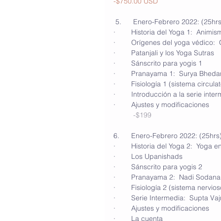
-$750.00 USD
 5.      Enero-Febrero 2022: (25hrs
·        Historia del Yoga 1:  Anim
·        Orígenes del yoga védico
·        Patanjali y los Yoga Sutras
·        Sánscrito para yogis 1
·        Pranayama 1:  Surya Bhe
·        Fisiología 1 (sistema circula
·        Introducción a la serie inte
·        Ajustes y modificaciones
-$199
6.      Enero-Febrero 2022: (25hrs
·        Historia del Yoga 2:  Yoga
·        Los Upanishads 
·        Sánscrito para yogis 2 
·        Pranayama 2:  Nadi Sodana
·        Fisiología 2 (sistema nervios
·        Serie Intermedia:  Supta 
·        Ajustes y modificaciones
·        La cuenta