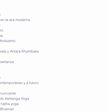
)
ga en la era moderna
e
tro
ma
 Hinduismo
Kevala y Antara Khumbaka 
enseñanza 
)
 Contemporáneo y a futuro
enunciante
a de Ashtanga Yoga
el hatha yoga
y Bhramari