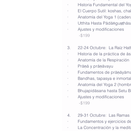
·        Historia Fundamental del Yo
·        El Cuerpo Sutil: koshas, ch
·        Anatomía del Yoga 1 (cader
·        
Utthita Hasta Pādāṅguṣṭhās
·        
Ajustes y modificaciones
-$199
3.      22-24 Octubre:  La Raíz H
·        Historia de la práctica de 
ā
s
·        Anatomía de la Respiración 
·        P
rāṇā y prāṇāvayu
·        Fundamentos de 
prāṇāyām
·        Bandhas, tapasya e inmorta
·        Anatomía del Yoga 2 (homb
·        Bhujapid
ā
sana hasta Setu 
·        Ajustes y modificaciones
-$199
4.      29-31 Octubre:  Las Ramas
·        Fundamentos y ejercicios d
·        La Concentración y la medi