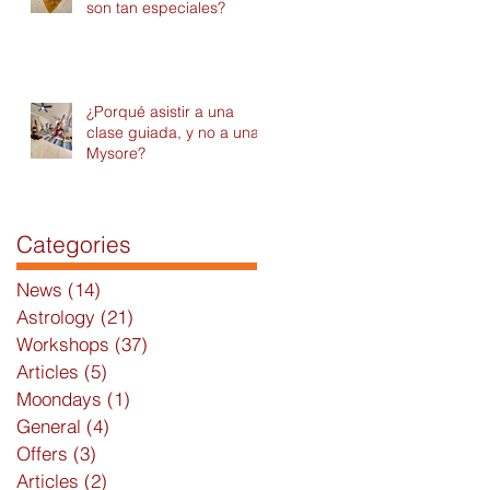
son tan especiales?
¿Porqué asistir a una
clase guiada, y no a una
Mysore?
Categories
News
(14)
14 posts
Astrology
(21)
21 posts
Workshops
(37)
37 posts
Articles
(5)
5 posts
Moondays
(1)
1 post
General
(4)
4 posts
Offers
(3)
3 posts
Articles
(2)
2 posts