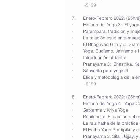
-$199
7.      Enero-Febrero 2022: (25hrs
·        Historia del Yoga 3:  El yo
·        Parampara, tradición y linaj
·        La relación esudiante-maes
·        El Bhagavad Gita y el Dhar
·        Yoga, Budísmo, Jainismo e
·        Introducción al Tantra
·        Pranayama 3:  Bhastrika, 
·        Sánscrito para yogis 3 
·        Ética y metodología de la 
-$199
8.      Enero-Febrero 2022: (25hrs
·        Historia del Yoga 4:  Yoga
·        
Ṣ
aṭkarma y Kriya Yoga
·        
Penitencia:  El camino del r
·        
La raiz hatha de la práctic
·        El Hatha Yoga Pradipika y 
·        Pranayama 3: Sitali, Ujjayi 