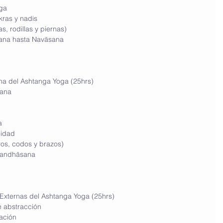
ga 
akras y nadis
as, rodillas y piernas)
ana
 hasta Nav
ā
sana
atha del Ashtanga Yoga (25hrs)
ana
a
lidad
ros, codos y brazos)
Bandh
ā
sana
 Externas del Ashtanga Yoga (25hrs)
e abstracción 
tación