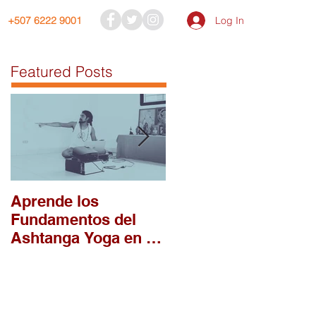
Log In
+507 6222 9001
Featured Posts
Aprende los
¿Porqué llegaste tú 
Fundamentos del
la práctica de
Ashtanga Yoga en el
Așțāńga Yoga?
Módulo 1 del
Intensivo 2026 en
DAYC!