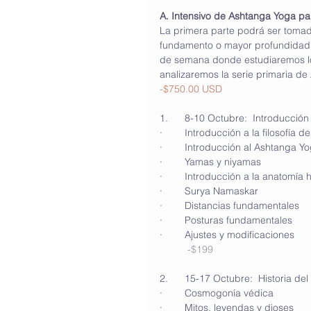
A. Intensivo de Ashtanga Yoga par
La primera parte podrá ser tomad
fundamento o mayor profundidad s
de semana donde estudiaremos lo
analizaremos la serie primaria d
-$750.00 USD
1.      8-10 Octubre:  Introducció
·        Introducción a la filosofía d
·        Introducción al Ashtanga 
·        Yamas y niyamas
·        Introducción a la anatomí
·        Surya Namaskar 
·        Distancias fundamentales
·        Posturas fundamentales
·        Ajustes y modificaciones
-$199
2.      15-17 Octubre:  Historia de
·        Cosmogonía védica
·        Mitos, leyendas y dioses