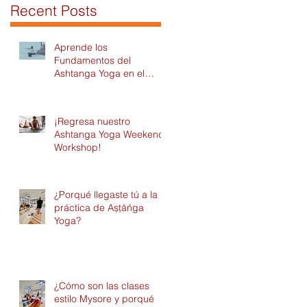
Recent Posts
Aprende los
Fundamentos del
Ashtanga Yoga en el
Módulo 1 del Intensivo
2026 en DAYC!
¡Regresa nuestro
Ashtanga Yoga Weekend
Workshop!
¿Porqué llegaste tú a la
práctica de Așțāńga
Yoga?
¿Cómo son las clases
estilo Mysore y porqué